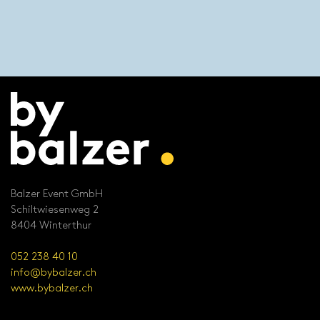
Balzer Event GmbH
Schiltwiesenweg 2
8404 Winterthur
052 238 40 10
info@bybalzer.ch
www.bybalzer.ch