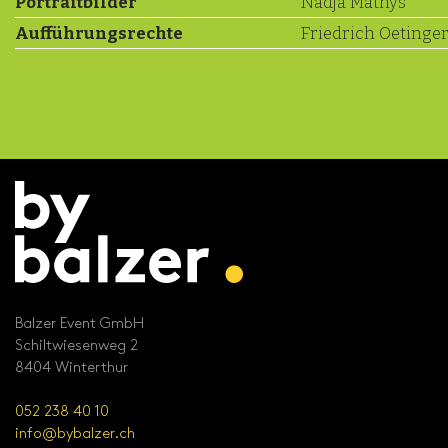
Portraitbilder
Nadja Mathys
Aufführungsrechte
Friedrich Oetinger
Balzer Event GmbH
Schiltwiesenweg 2
8404 Winterthur
052 238 40 10
info@bybalzer.ch